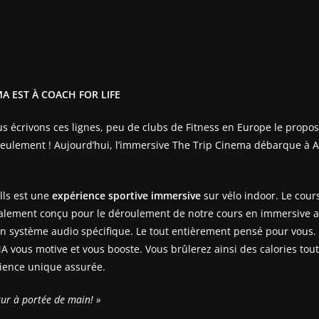
MA EST À COACH FOR LIFE
us écrivons ces lignes, peu de clubs de Fitness en Europe le propo
eulement ! Aujourd’hui, l’immersive The Trip Cinema débarque à Am
lls est une
expérience sportive immersive
sur vélo indoor. Le cour
ialement conçu pour le déroulement de notre cours en immersive 
n système audio spécifique. Le tout entièrement pensé pour vous.
 vous motive et vous booste. Vous brûlerez ainsi des calories tou
ience unique assurée.
tur à portée de main! »