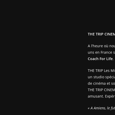
THE TRIP CINE
A l’heure où no
uns en France s
Coach For Life
.
THE TRIP Les Mi
un studio spéc
de cinéma et so
THE TRIP CINEMA
amusant. Expér
« A Amiens, le fu