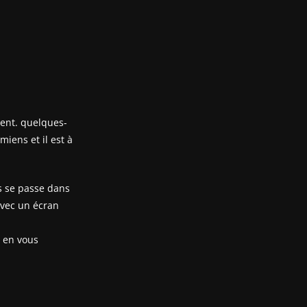
sent. quelques-
iens et il est à
s se passe dans
avec un écran
t en vous