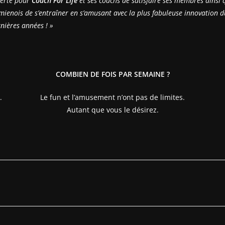
fierté pour
Coach For Life
et ses coachs de satisfaire ses membres ainsi 
Amienois de s’entraîner en s’amusant avec la plus fabuleuse innovation
rnières années ! »
COMBIEN DE FOIS PAR SEMAINE ?
.
Le fun et l’amusement n’ont pas de limites.
Autant que vous le désirez.