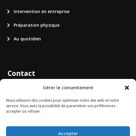
Intervention en entreprise
Préparation physique
Au quotidien
Contact
1 rue Albert Camus 80480 Salouel
Gérer le consentement
cfl@coachforlife.fr
Nous utilisons des cookies pour optimiser notre site web et notre
service. Vous avez la possibilité de paramétrer vos préférences :
accepter ou refuser.
06 33 05 03 10
lifetraineramiens.fr
Accepter